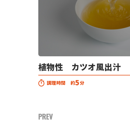
植物性 カツオ風出汁
5
調理時間 約
分
PREV