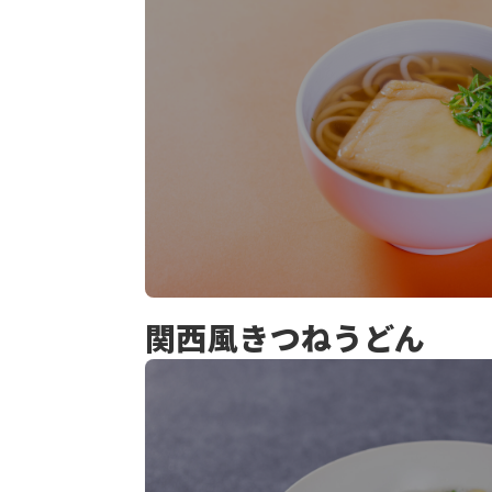
関⻄⾵きつねうどん