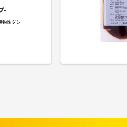
プ-
植物性ダシ