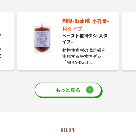
MIRA-Dashi® 小容量-
貝タイプ-
ン
ペースト植物ダシ-貝タ
）
イプ-
だ
動物性素材の満足感を
完
実現する植物性ダシ
.
「MIRA-Dashi...
もっと見る
RECIPE