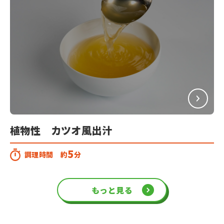
植物性 カツオ風出汁
5
調理時間 約
分
もっと見る