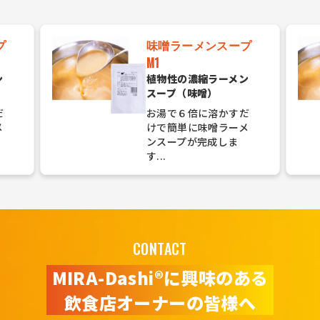
プ
味噌ラーメンスープ
M1
ン
植物性の濃縮ラーメン
スープ（味噌）
だ
お湯で６倍に溶かすだ
メ
けで簡単に味噌ラーメ
ンスープが完成しま
す...
CONTACT
MIRA-Dashi®に興味のある
飲食店オーナーの皆様へ